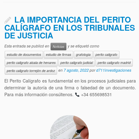
LA IMPORTANCIA DEL PERITO
CALÍGRAFO EN LOS TRIBUNALES
DE JUSTICIA
Esta entrada se publicó en
y se etiquetó como
Noticias
estudio de documentos
estudio de firmas
grafologia
perito caligrafo
perito caligrafo alcala de henares
perito caligrafo judicial
perito caligrafo madrid
en
7 agosto, 2022
por
d711investigaciones
perito caligrafo torrejón de ardoz
El Perito Calígrafo es fundamental en los procesos judiciales para
determinar la autoría de una firma o falsedad de un documento.
Para más información consúltenos.
+34 655698531